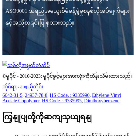
ASO9001 အရည်အသွေးစီမံခန့်ခွဲမှုစနစ်လိုအပ်ချက်များ
နှင့်အညီစာရင်းပြုစုထားသည်။
©မူပိုင် - 2010-2023: မူပိုင်ခွင့်များအားလုံးကိုထိန်းသိမ်းထားသည်။
ထိုင်ရာ
-
amp မိုဘိုင်း
6642-31-5
,
24937-78-8
,
HS Code. : 9335990
,
Ethylene-Vinyl
Acetate Copolymer
,
HS Code. : 9335995
,
Dimthoxybenzene
,
ကြှနျုပျတို့ကိုဆကျသှယျရနျ