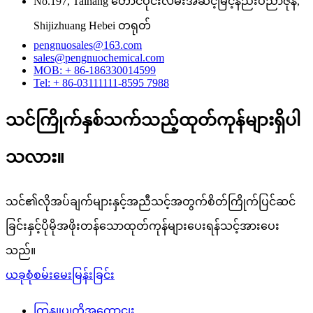
No.197, Taihang တောင်ပိုင်းလမ်းအဆင့်မြင့်နည်းပညာဇုန်,
Shijizhuang Hebei တရုတ်
pengnuosales@163.com
sales@pengnuochemical.com
MOB: + 86-186330014599
Tel: + 86-03111111-8595 7988
သင်ကြိုက်နှစ်သက်သည့်ထုတ်ကုန်များရှိပါ
သလား။
သင်၏လိုအပ်ချက်များနှင့်အညီသင့်အတွက်စိတ်ကြိုက်ပြင်ဆင်
ခြင်းနှင့်ပိုမိုအဖိုးတန်သောထုတ်ကုန်များပေးရန်သင့်အားပေး
သည်။
ယခုစုံစမ်းမေးမြန်းခြင်း
ကြှနျုပျတို့အကွောငျး