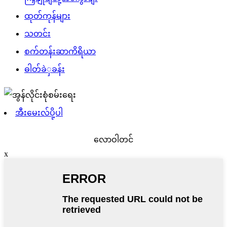
ထုတ်ကုန်များ
သတင်း
စက်တန်းဆာကိရိယာ
ဓါတ်ခဲှခန်း
အီးမေးလ်ပို့ပါ
လောဝါတင်
x