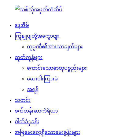
နေအိမ်
ကြှနျုပျတို့အကွောငျး
ကုမ္ပဏီ၏အားသာချက်များ
ထုတ်ကုန်များ
ကောင်းသောဓာတုပစ္စည်းများ
ဆေးဝါးကြားခံ
အရန်
သတင်း
စက်တန်းဆာကိရိယာ
ဓါတ်ခဲှခန်း
အမြဲမေးလေ့ရှိသောမေးခွန်းများ