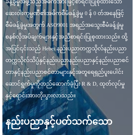
ခန့်ခွဲမှုအဖွဲ့သည်အဓိကအားဖြင့်စာရင်းပြုစုထားသော
ဆေးဝါးကုမ္ပဏီ၏အဓိကစီမံခန့်ခွဲမှု 0 န် 0 တ်အနေဖြင့်
စီမံခန့်ခွဲမှုအတွက် ASO9001 အရည်အသွေးစီမံခန့်ခွဲမှု
စနစ်လိုအပ်ချက်များနှင့်အညီစာရင်းပြုစုထားသည်။ ထို့
အပြင်၎င်းသည် Hebei နည်းပညာတက္ကသိုလ်နည်းပညာ
တက္ကသိုလ်သိပ္ပံနှင့်နည်းပညာနည်းပညာနှင့်နည်းပညာစင်
တာနှင့်နည်းပညာစင်တာများနှင့်အတူရေရှည်ပူးပေါင်း
ဆောင်ရွက်မှုကိုတည်ဆောက်ခဲ့ပြီး R & D, ထုတ်လုပ်မှု
နှင့်ရောင်းအားတိုးပွားလာသည်။
နည်းပညာနှင့်ပတ်သက်သော