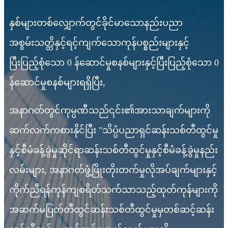
နှစ်များတစ်လျှောက်တွင်ခိုင်မာသောနည်းပညာ
အစွမ်းသတ္တိနှင့်ရင့်ကျက်သောကုန်ပစ္စည်းများနှင့်
ပြီးပြည့်စုံသော 0 န်ဆောင်မှုစနစ်များနှင့်ပြီးပြည့်စုံသော 0
န်ဆောင်မှုစနစ်များရရှိပြီး,
အနာဂတ်တွင်ကုမ္ပဏီသည်၎င်း၏အားသာချက်များကို
ဆက်လက်ကစားနိုင်ပြီး "သိပ္ပံပညာရှင်ဆန်းသစ်တီထွင်မှု
နှင့်စီမံခန့်ခွဲမှုဆိုင်ရာဆန်းသစ်တီထွင်မှုနှင့်စီမံခန့်ခွဲမှုနည်း
လမ်းများ, အနာဂတ်ဖွံ့ဖြိုးတိုးတက်မှုလိုအပ်ချက်များနှင့်
ကိုက်ညီရန်ကုန်ကျစရိတ်သက်သာသည့်ထုတ်ကုန်များကို
အဆက်မပြတ်တီထွင်ဆန်းသစ်တီထွင်မှုမှတစ်ဆင့်ဆန်း