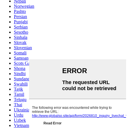
Nepali
Norwegian
Pashto
Persian
Punjabi
Serbian
Sesotho
Sinhala
Slovak
Slovenian
Somali
Samoan
Scots Gaelic
Shona
Sindhi
Sundanese
Swahili
Tajik
Tamil
Telugu
Thai
Ukrainian
Urdu
Uzbek
Vietnamese