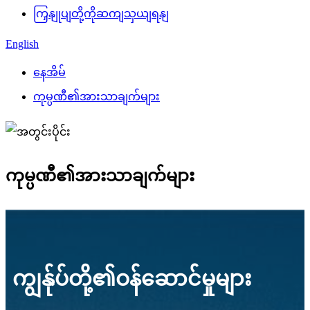
ကြှနျုပျတို့ကိုဆကျသှယျရနျ
English
နေအိမ်
ကုမ္ပဏီ၏အားသာချက်များ
ကုမ္ပဏီ၏အားသာချက်များ
ကျွန်ုပ်တို့၏ဝန်ဆောင်မှုများ