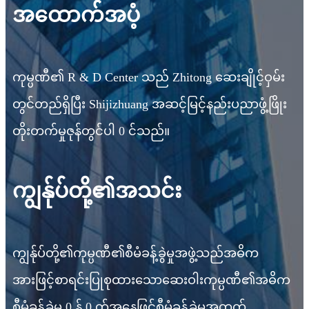
အထောက်အပံ့
ကုမ္ပဏီ၏ R & D Center သည် Zhitong ဆေးချိုင့်ဝှမ်း
တွင်တည်ရှိပြီး Shijizhuang အဆင့်မြင့်နည်းပညာဖွံ့ဖြိုး
တိုးတက်မှုဇုန်တွင်ပါ 0 င်သည်။
ကျွန်ုပ်တို့၏အသင်း
ကျွန်ုပ်တို့၏ကုမ္ပဏီ၏စီမံခန့်ခွဲမှုအဖွဲ့သည်အဓိက
အားဖြင့်စာရင်းပြုစုထားသောဆေးဝါးကုမ္ပဏီ၏အဓိက
စီမံခန့်ခွဲမှု 0 န် 0 တ်အနေဖြင့်စီမံခန့်ခွဲမှုအတွက်