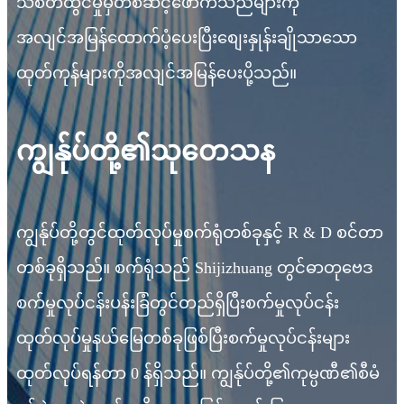
သစ်တီထွင်မှုမှတစ်ဆင့်ဖောက်သည်များကို
အလျင်အမြန်ထောက်ပံ့ပေးပြီးစျေးနှုန်းချိုသာသော
ထုတ်ကုန်များကိုအလျင်အမြန်ပေးပို့သည်။
ကျွန်ုပ်တို့၏သုတေသန
ကျွန်ုပ်တို့တွင်ထုတ်လုပ်မှုစက်ရုံတစ်ခုနှင့် R & D စင်တာ
တစ်ခုရှိသည်။ စက်ရုံသည် Shijizhuang တွင်ဓာတုဗေဒ
စက်မှုလုပ်ငန်းပန်းခြံတွင်တည်ရှိပြီးစက်မှုလုပ်ငန်း
ထုတ်လုပ်မှုနယ်မြေတစ်ခုဖြစ်ပြီးစက်မှုလုပ်ငန်းများ
ထုတ်လုပ်ရန်တာ 0 န်ရှိသည်။ ကျွန်ုပ်တို့၏ကုမ္ပဏီ၏စီမံ